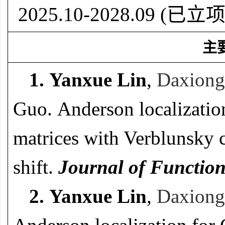
2025.10-2028.09 (
已立
主
1.
Yanxue Lin
,
Daxion
Guo.
Anderson localizatio
matrices with Verblunsky c
shift.
Journal of Function
2.
Yanxue Lin
,
Daxion