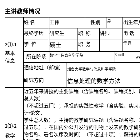
主讲教师情况
男
姓 名
王伟
性别
出生年
最终学历
研究生
职 称
讲师
电 话
传 真
学 位
职 务
2
⑴-1
硕士
基本
E-mail
数学与信息科学学院
所在院系
w
信息
通信地址（邮编）
烟台大学数学与信息科学学院
研究方向
信息处理的数学方法
近五年来讲授的主要课程（含课程名称、课程类别、
总人数）
（不超过五门）；承担的实践性教学（含实验、实习
计/论文，
学生总人数）；主持的教学研究课题（含课题名称、
2
⑴-2
过五项）；在国内外公开发行的刊物上发表的教学研
物名称、署名次序及时间）（不超过十项）；获得的
教学