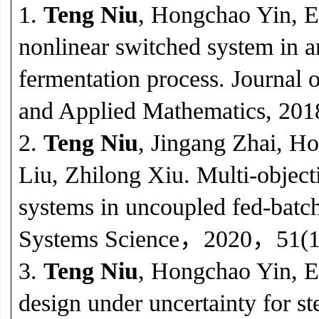
1.
Teng Niu
, Hongchao Yin, E
nonlinear switched system in a
fermentation process. Journal o
and Applied Mathematics, 201
2.
Teng Niu
, Jingang Zhai, 
Liu, Zhilong Xiu. Multi-object
systems in uncoupled fed-batch
Systems Science，2020，51(10
3.
Teng Niu
, Hongchao Yin, E
design under uncertainty for s