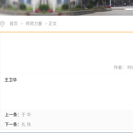
首页
>
师资力量
> 正文
作者： 时间
王卫华
上一条：
于 华
下一条：
孔 伟