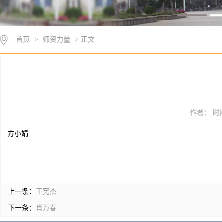
首页
>
师资力量
> 正文
作者： 时间
方小娟
上一条：
王宪杰
下一条：
肖万春