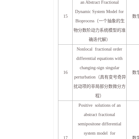
an Abstract Fractional
Dynamic System Model for
15
数
Bioprocess（一个抽象的生
物分数阶动力系统模型的准
确迭代解）
Nonlocal fractional order
differential equations with
changing-sign singular
16
数
perturbation（具有变号奇异
扰动项的非局部分数微分方
程）
Positive solutions of an
abstract fractional
semipositone differential
system model for
17
数