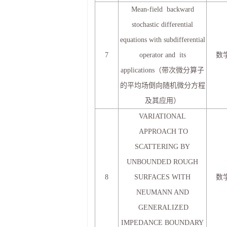
Mean-field backward
stochastic differential
equations with subdifferential
7
operator and its
数
applications（带次微分算子
的平均场倒向随机微分方程
及其应用）
VARIATIONAL
APPROACH TO
SCATTERING BY
UNBOUNDED ROUGH
8
SURFACES WITH
数
NEUMANN AND
GENERALIZED
IMPEDANCE BOUNDARY