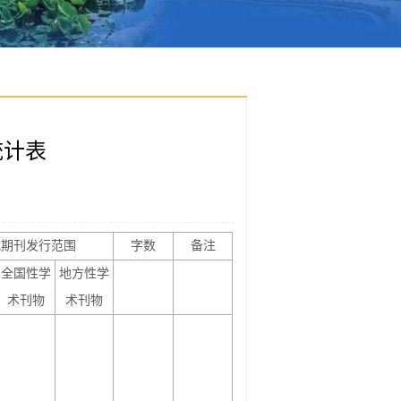
统计表
载期刊发行范围
字数
备注
全国性学
地方性学
术刊物
术刊物