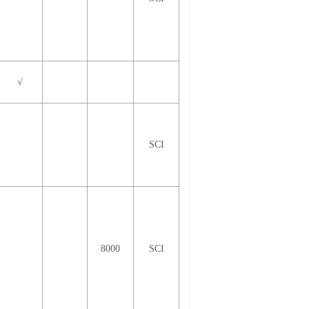
√
SCI
8000
SCI