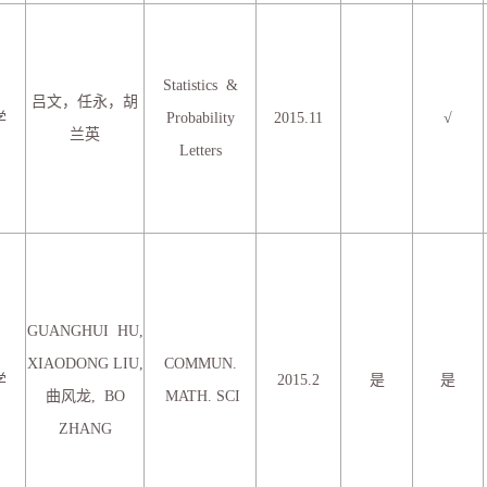
Statistics &
吕文，任永，胡
学
Probability
2015.11
√
兰英
Letters
GUANGHUI HU,
XIAODONG LIU,
COMMUN.
学
2015.2
是
是
曲风龙, BO
MATH. SCI
ZHANG