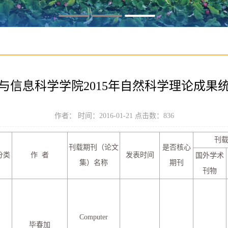
与信息科学学院2015年自然科学理论成果
作者： 时间：2016-01-21 点击数：
836
刊
刊载期刊（论文
是否核心
分类
作 者
发表时间
国外学术
集）名称
期刊
刊物
Computer
毕春加