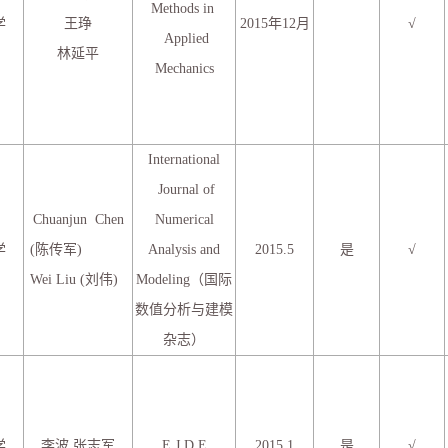
Methods in
学
王琤
2015年12月
√
Applied
林延平
Mechanics
International
Journal of
Chuanjun Chen
Numerical
学
(陈传军)
Analysis and
2015.5
是
√
Wei Liu (刘伟)
Modeling（国际
数值分析与建模
杂志）
学
李波 张志军
E.J.D.E
2015.1
是
√