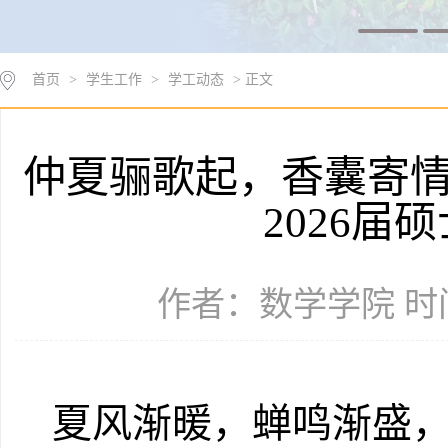
首页
>
学生工作
>
学工动态
> 正文
仲夏骊歌起，香囊寄情
2026届
作者：数学学院 时间：
夏风渐暖，蝉鸣渐盛，