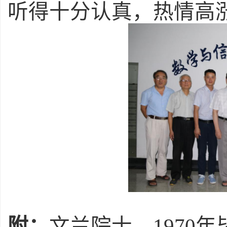
听得十分认真，热情高
附：
文兰院士，
1970
年