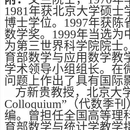
1981
年获北京大学硕士
博士学位。
1997
年获陈
数学奖。
1999
年当选为
为第三世界科学院院士
育部数学与应用数学教
学术领导小组组长。在
问题上作出了具有国际
方新贵教授，北京大
Colloquium
”（代数季刊
编。曾担任全国高等理
育部数学与统计学教学