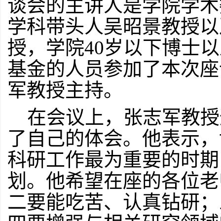
谈会
的
主讲人是
学
院学术
学科带头人
吴昭景教授
以
授，
学
院
40岁以下博士
以
基金
的
人员参加
了本次
座
军
教授
主持
。
在会议上，张志军教授
了自己的体会。他表示，
科研工作最为重要的时期
划。他希望在座的各位
老
二要
能吃苦、认真钻研；