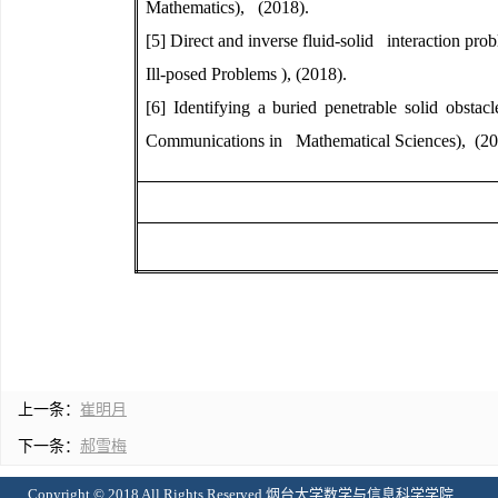
Mathematics), (2018).
[5] Direct and inverse fluid-solid interaction pro
Ill-posed Problems ), (2018).
[6] Identifying a buried penetrable solid obs
Communications in Mathematical Sciences), (20
上一条：
崔明月
下一条：
郝雪梅
Copyright © 2018 All Rights Reserved 烟台大学数学与信息科学学院