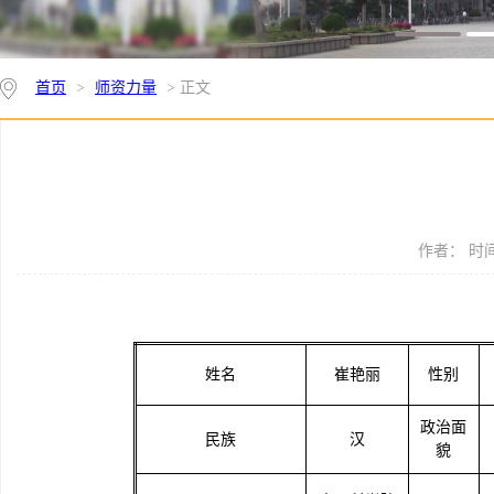
首页
>
师资力量
> 正文
作者： 时间：
姓名
崔艳丽
性别
政治面
民族
汉
貌