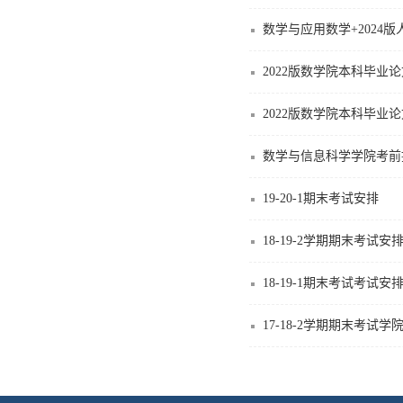
数学与应用数学+2024
2022版数学院本科毕业
2022版数学院本科毕业
数学与信息科学学院考前提
19-20-1期末考试安排
18-19-2学期期末考试
18-19-1期末考试考试
17-18-2学期期末考试学