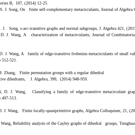
eries B, 107, (2014) 12-25.
 S. J. Song, On finite self-complementary metacirculants, Journal of Algebr
S. J. Song, s-arc-transitive graphs and normal subgroups, J. Algebra 421, (2
, D. J. Wang, A characterization of metacirculants, Journal of Combinator
 D. J. Wang, A family of edge-transitive frobenius metacirculants of small v
) 512-521.
 H. Zhang, Finite permutation groups with a regular dihedral
itive dihedrants, J. Algebra, 399, (2014) 948-959.
i, D. J. Wang, Classifying a family of edge-transitive metacirculant gr
) 497-513.
 D. J. Wang, Finite locally-quasiprimitive graphs, Algebra Colloquium, 21, (
 Wang, Reliability analysis of the Cayley graphs of dihedral groups, Tsinghua