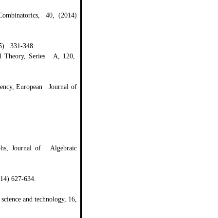
a Combinatorics, 40, (2014)
015) 331-348.
ial Theory, Series A, 120,
alency, European Journal of
aphs, Journal of Algebraic
2014) 627-634.
 science and technology, 16,