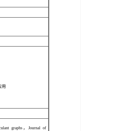
应
用
ulant graphs
，
Journal of