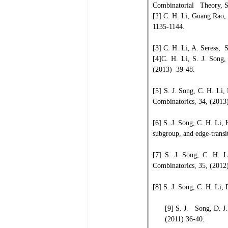
Combinatorial Theory, S
[2] C. H. Li, Guang Rao,
1135-1144.
[3] C. H. Li, A. Seress, 
[4]C. H. Li, S. J. Song
(2013) 39-48.
[5] S. J. Song, C. H. Li,
Combinatorics, 34, (2013
[6] S. J. Song, C. H. Li,
subgroup, and edge-trans
[7] S. J. Song, C. H. L
Combinatorics, 35, (2012
[8] S. J. Song, C. H. Li,
[9] S. J. Song, D. J.
(2011) 36-40.