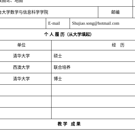
数图论、地图
台大学数学与信息科学学院
邮编
E-mail
Shujiao.song@hotmail.com
个
人
履
历（从大学填起）
单位
经 历
清华大学
硕士
西澳大学
联合培养
清华大学
博士
教
学
成
果