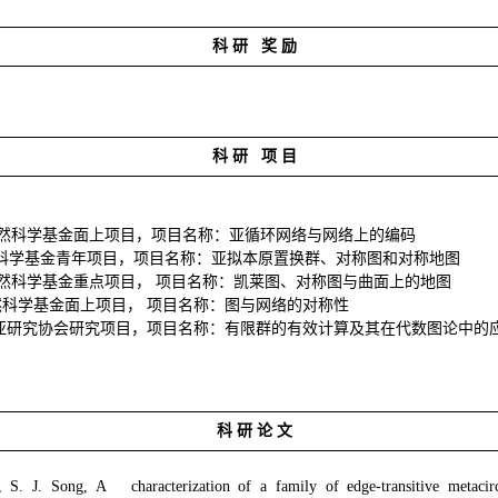
科
研
奖
励
科
研
项
目
然科学基金面上
项
目，
项
目名称：
亚
循
环
网
络
与网
络
上的
编码
科学基金青年
项
目，
项
目名称：
亚拟
本原置
换
群、
对
称
图
和
对
称地
图
然科学基金重点
项
目，
项
目名称：
凯
莱
图
、
对
称
图
与曲面上的地
图
然科学基金面上
项
目，
项
目名称：
图
与网
络
的
对
称性
亚
研究
协
会研究
项
目，
项
目名称：有限群的有效
计
算及其在代数
图论
中的
科
研
论
文
 S. J. Song, A characterization of a family of edge-transitive metacirc