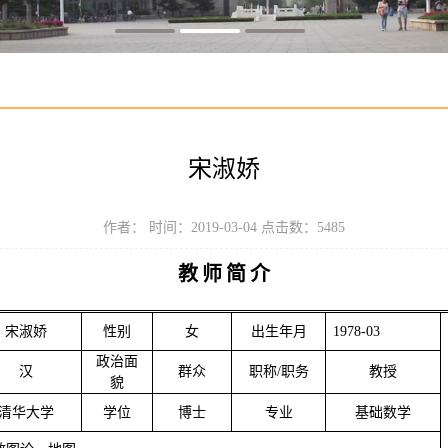
宋淑娇
作者： 时间：2019-03-04 点击数：
5485
教
师
简
介
宋淑娇
性别
女
出生年月
1978-03
政治面
汉
群众
职称
/
职务
教授
貌
清华大学
学位
博士
专业
基础数学